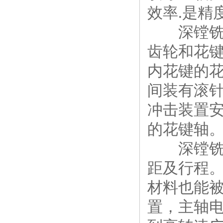
效率.是精
深镗铣头
齿轮和花
内花键的
间装有滚
冲击装置
的花键轴
深镗铣头
距及行程
材料也能
置，主轴