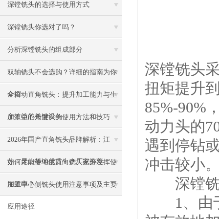
深镗铣头的选择与使用方式
深镗铣头你选对了吗？
分析深镗铣头的组成部分
深镗铣头
双轴铣头不会选购？详细的指南为你
扭矩提升
介绍
全自动直角铣头：提升加工能力与生
85%-9
产效益的关键设备
加工中心角度头的使用方法和技巧
动力头的7
2026年国产直角铣头品牌解析：江
遇到停钻
冲击较小
苏、昆山等地优质生产厂家推荐
如何才能使90度万向铣头充分发挥使
深镗铣头
用效率？
加工中心侧铣头使用注意事项及主要
1、由于
应用途径