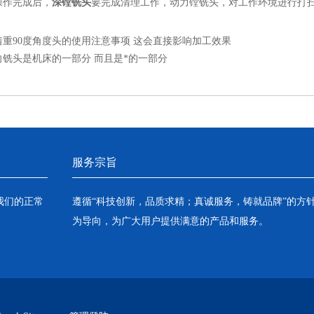
作完成后，
深镗铣头
要完成清理工作，动力镗铣头，对工作环境进行打
着重90度角度头的使用注意事项 这会直接影响加工效果
向铣头是机床的一部分 而且是*的一部分
服务宗旨
我们的正常
遵循“科技创新，品质求精；真诚服务，铸就品牌”的方
为导向，为广大用户提供满意的产品和服务。