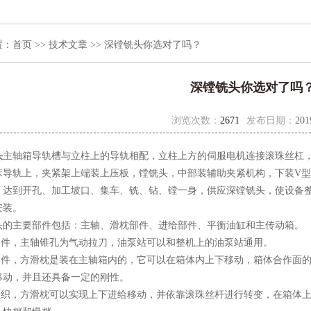
置：
首页
>>
技术文章
>> 深镗铣头你选对了吗？
深镗铣头你选对了吗
浏览次数：
2671
发布日期：
201
头
主轴箱导轨槽与立柱上的导轨相配，立柱上方的伺服电机连接滚珠丝杠
床导轨上，夹紧架上端装上压板，镗铣头，中部装辅助夹紧机构，下装V
，达到开孔、加工坡口、集车、铣、钻、镗一身，供应深镗铣头，使设备整
安装。
主要部件包括：主轴、滑枕部件、进给部件、平衡油缸和主传动箱。
件，主轴锥孔为气动拉刀，油泵站可以和整机上的油泵站通用。
件，方滑枕是装在主轴箱内的，它可以在箱体内上下移动，箱体合作面的
移动，并且还具备一定的刚性。
织，方滑枕可以实现上下进给移动，并依靠滚珠丝杆进行转变，在箱体上