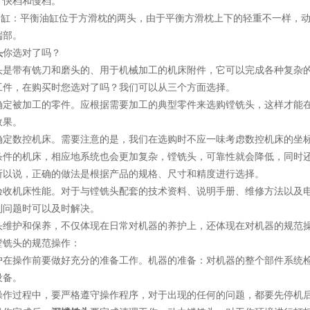
：快档和慢档。
缸：平衡油缸位于方滑枕的两头，由于平衡方滑枕上下的轻重不一样，动
端部。
头
你选对了吗？
带有铣刀和磨头的、用于机械加工的机床附件，它可以完成各种复杂的
工件，在购买时您选对了吗？我们可以从三个方面选择。
被加工的零件。应根据需要加工的典型零件来选购镗铣头，这样才能在
效果。
数控机床。需要注意的是，我们在选购时不应一味考虑数控机床的坐标
条件的机床，相应地系统也会更加复杂，镗铣头，可靠性就会降低，同时
所以说，正确的做法是根据产品的规格、尺寸和精度进行选择。
机床性能。对于与镗铣头配套的技术资料、说明手册、维修方法以及电
到问题时可以及时解决。
护和保养，不仅体现在日常对机器的养护上，还体现在对机器的规范操
铣头的规范操作：
操作前要做好充分的准备工作。机器的准备：对机器的整个部件系统检
设备。
过程中，要严格遵守操作程序，对于出现的任何的问题，都要先停机后