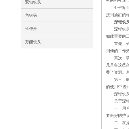
有两档变速
双轴铣头
4.平衡油
接到油缸的
角铣头
深镗铣
延伸头
深镗铣头是
如此重要的
万能铣头
首先，确定
到佳的工作
其次，确定
凡具备这些
费了资源。
第三，验收
的使用中遇
深镗铣头维
关于深镗
一，用户在
要做好防护
二，在操作