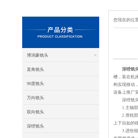
您现在的位
博润豪铣头
深镗铣
直角铣头
槽，装在机
90度铣头
构实现移动
设备上推广
万向铣头
深镗铣头的
1.主轴部
双向铣头
2.滑枕部
上下自如的
深镗铣头
3.进给组