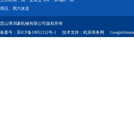
工作时间：周一至周五 早8：30-晚6：00
周日、周六休息
昆山博润豪机械有限公司版权所有
备案号：
苏ICP备18052152号-1
技术支持：
机床商务网
GoogleSitem