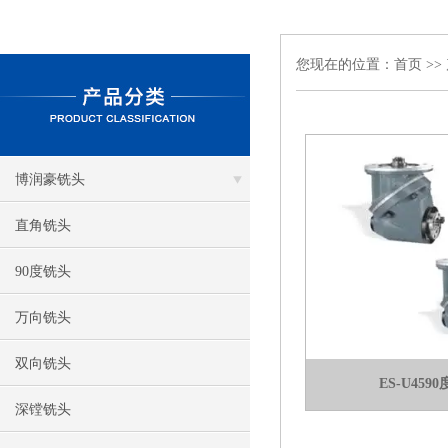
您现在的位置：
首页
>>
博润豪铣头
直角铣头
90度铣头
万向铣头
双向铣头
ES-U45
深镗铣头