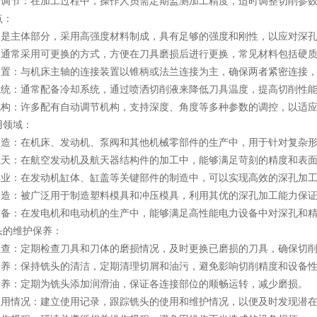
调节：在加工过程中，操作人员需定期监测加工精度，适时调整切削参数
：
是主体部分，采用高强度材料制成，具有足够的强度和刚性，以应对深孔
通常采用可更换的方式，方便在刀具磨损后进行更换，常见材料包括硬质
置：与机床主轴的连接装置以锥柄或法兰连接为主，确保两者紧密连接，
统：通常配备冷却系统，通过喷洒切削液来降低刀具温度，提高切削性能
构：许多配有自动调节机构，支持深度、角度等多种参数的调控，以适应
领域：
造：在机床、发动机、泵阀和其他机械零部件的生产中，用于针对复杂形
天：在航空发动机及航天器结构件的加工中，能够满足苛刻的精度和表面
业：在发动机缸体、缸盖等关键部件的制造中，可以实现高效的深孔加工
造：被广泛用于制造塑料模具和冲压模具，利用其优的深孔加工能力保证
备：在发电机和电动机的生产中，能够满足高性能电力设备中对深孔和精
的维护保养：
查：定期检查刀具和刀体的磨损情况，及时更换已磨损的刀具，确保切
养：保持铣头的清洁，定期清理切屑和油污，避免影响切削精度和设备
养：定期为铣头添加润滑油，保证各连接部位的顺畅运转，减少磨损。
用情况：建立使用记录，跟踪铣头的使用和维护情况，以便及时发现潜在