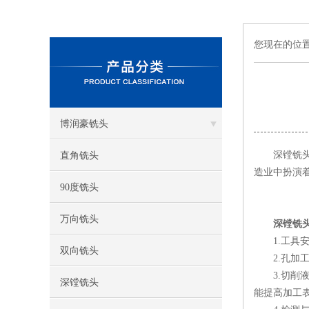
您现在的位
博润豪铣头
深镗铣头是
直角铣头
造业中扮演
90度铣头
万向铣头
深镗铣
1.工具安
双向铣头
2.孔加工
3.切削液
深镗铣头
能提高加工