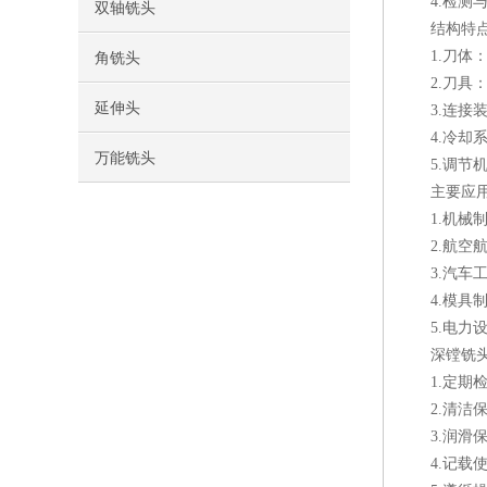
4.检测与
双轴铣头
结构特点
1.刀体：
角铣头
2.刀具：
延伸头
3.连接装
4.冷却系
万能铣头
5.调节机
主要应用
1.机械制
2.航空航
3.汽车工
4.模具制
5.电力设
深镗铣头
1.定期检
2.清洁保
3.润滑保
4.记载使