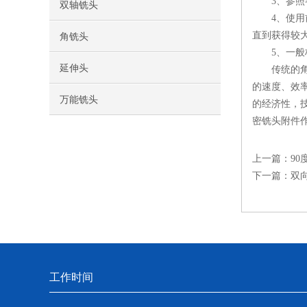
3、参照各
双轴铣头
4、使用前
直到获得较
角铣头
5、一般标
延伸头
传统的角铣
的速度、效
万能铣头
的经济性，
密铣头附件
上一篇：
9
下一篇：
双
工作时间