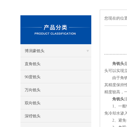
您现在的位
博润豪铣头
角铣头
直角铣头
头可以实现
90度铣头
由于角铣头
其精度保持
万向铣头
精度较高，一
角铣头
双向铣头
1、一般铣
免冷却水渗
深镗铣头
2、避免长