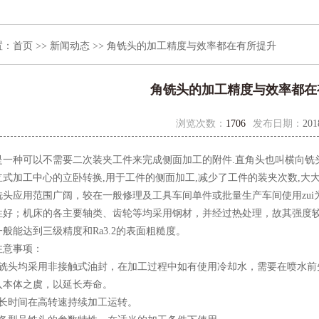
置：
首页
>>
新闻动态
>> 角铣头的加工精度与效率都在有所提升
角铣头的加工精度与效率都在
浏览次数：
1706
发布日期：
201
是一种可以不需要二次装夹工件来完成侧面加工的附件.直角头也叫横向铣
立式加工中心的立卧转换,用于工件的侧面加工,减少了工件的装夹次数,大
应用范围广阔，较在一般修理及工具车间单件或批量生产车间使用zui
性好；机床的各主要轴类、齿轮等均采用钢材，并经过热处理，故其强度
般能达到三级精度和Ra3.2的表面粗糙度。
注意事项：
头均采用非接触式油封，在加工过程中如有使用冷却水，需要在喷水前
入本体之虞，以延长寿命。
时间在高转速持续加工运转。