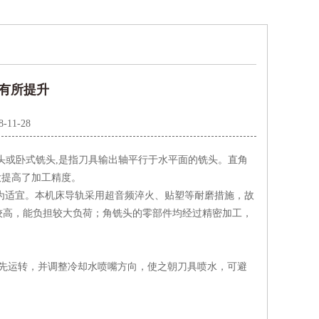
有所提升
8-11-28
头或卧式铣头,是指刀具输出轴平行于水平面的铣头。直角
大提高了加工精度。
为适宜。本机床导轨采用超音频淬火、贴塑等耐磨措施，故
较高，能负担较大负荷；角铣头的零部件均经过精密加工，
先运转，并调整冷却水喷嘴方向，使之朝刀具喷水，可避