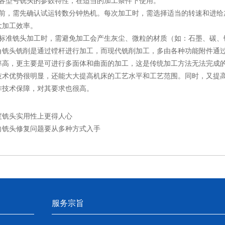
型号铣头的参数特性，在适当的加工条件下使用。
，需先确认试运转数分钟热机。每次加工时，需选择适当的转速和进给
大加工效率。
准铣头加工时，需避免加工会产生灰尘、微粒的材质（如：石墨、碳、
头铣削是通过镗杆进行加工，而现代铣削加工，多由各种功能附件通过
率高，更主要是可进行多面体和曲面的加工，这是传统加工方法无法完成
技术优势很明显，还能大大提高机床的工艺水平和工艺范围。同时，又提
作技术保障，对其要求也很高。
0度铣头实用性上更得人心
向铣头修复问题要从多种方式入手
服务宗旨