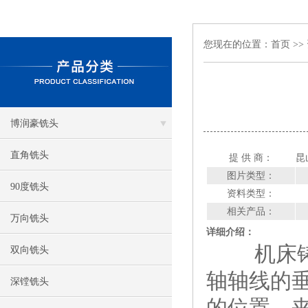
您现在的位置：
首页
>>
博润豪铣头
直角铣头
提 供 商：
昆
图片类型：
90度铣头
资料类型：
相关产品：
万向铣头
详细介绍：
机床铸件
双向铣头
轴轴线的
深镗铣头
的位置。