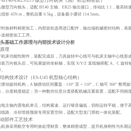
-BT40-ER25-215 微型万向铣头（国产轻型精密款）
型万向铣头，适配 BT40 主轴、ER25 输出接口，传动比 1:1，最高转速可
矩 45N.m，整机自重 6.5kg，设备最小通径 114.5mm。
空时效材料精密加工，内部齿轮选用进口配件，输出端机械密封结构，表
多道精密加工工序。
头基础工作原理与内部技术设计分析
工原理
于机床功能性附件，装配完成后，刀具旋转中心线可与机床主轴中心线形
装万向铣头后，可拓展旋转坐标轴，实现 X/Y/Z 直线轴搭配 A、C 
序。
动结构技术设计（ES-U45 机型核心结构）
动旋转机构，A 轴摆动区间覆盖 - 110° 至 + 110°，C 轴可 36
位，分度精度稳定；另一种数控任意分度搭配机械压紧装置，适配不同精
载电主轴内置电机单元，结构紧凑、运行噪音偏低，切削运转平稳，便于高
服线路、冷却管路预留专用安置空间，适配大型龙门滑枕一体化装配。
与传动部件工艺技术
头机身采用航空专用时效处理材质，整体精密成型，提升机身刚性与长期