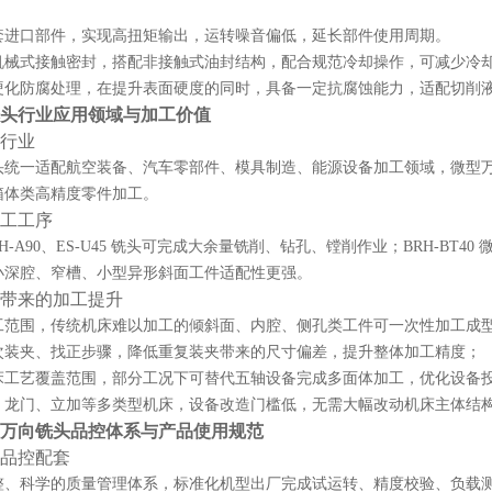
套进口部件，实现高扭矩输出，运转噪音偏低，延长部件使用周期。
机械式接触密封，搭配非接触式油封结构，配合规范冷却操作，可减少冷
硬化防腐处理，在提升表面硬度的同时，具备一定抗腐蚀能力，适配切削
头行业应用领域与加工价值
用行业
统一适配航空装备、汽车零部件、模具制造、能源设备加工领域，微型万向
箱体类高精度零件加工。
加工工序
RH-A90、ES-U45 铣头可完成大余量铣削、钻孔、镗削作业；BRH-B
小深腔、窄槽、小型异形斜面工件适配性更强。
使用带来的加工提升
工范围，传统机床难以加工的倾斜面、内腔、侧孔类工件可一次性加工成
次装夹、找正步骤，降低重复装夹带来的尺寸偏差，提升整体加工精度；
床工艺覆盖范围，部分工况下可替代五轴设备完成多面体加工，优化设备
、龙门、立加等多类型机床，设备改造门槛低，无需大幅改动机床主体结
万向铣头品控体系与产品使用规范
品控配套
整、科学的质量管理体系，标准化机型出厂完成试运转、精度校验、负载