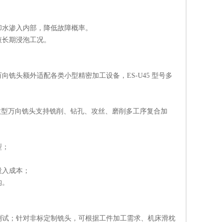
却水渗入内部，降低故障概率。
液长期浸泡工况。
铣头额外适配各类小型精密加工设备，ES-U45 型号多
T40 微型万向铣头支持铣削、钻孔、攻丝、磨削多工序复合加
型；
投入成本；
构。
测试；针对非标定制铣头，可根据工件加工需求、机床滑枕