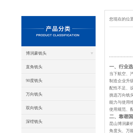
您现在的位
博润豪铣头
一、行业选
直角铣头
当下航空、
90度铣头
制造企业升
配性不足、
万向铣头
挑选万向铣
能力与使用
双向铣头
使用规范、
二、靠谱国
深镗铣头
昆山博润豪机械
角度头、万