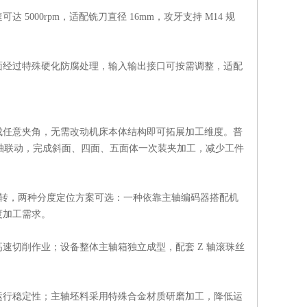
达 5000rpm，适配铣刀直径 16mm，攻牙支持 M14 规
面经过特殊硬化防腐处理，输入输出接口可按需调整，适配
成任意夹角，无需改动机床本体结构即可拓展加工维度。普
旋转轴联动，完成斜面、四面、五面体一次装夹加工，减少工件
0° 整周旋转，两种分度定位方案可选：一种依靠主轴编码器搭配机
度加工需求。
速切削作业；设备整体主轴箱独立成型，配套 Z 轴滚珠丝
运行稳定性；主轴坯料采用特殊合金材质研磨加工，降低运