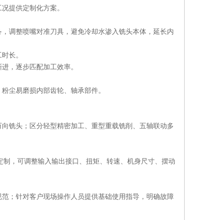
工况提供定制化方案。
备，调整喷嘴对准刀具，避免冷却水渗入铣头本体，延长内
工时长。
渐进，逐步匹配加工效率。
，粉尘易磨损内部齿轮、轴承部件。
万向铣头；区分轻型精密加工、重型重载铣削、五轴联动多
非标铣头定制，可调整输入输出接口、扭矩、转速、机身尺寸、摆动
规范；针对客户现场操作人员提供基础使用指导，明确故障