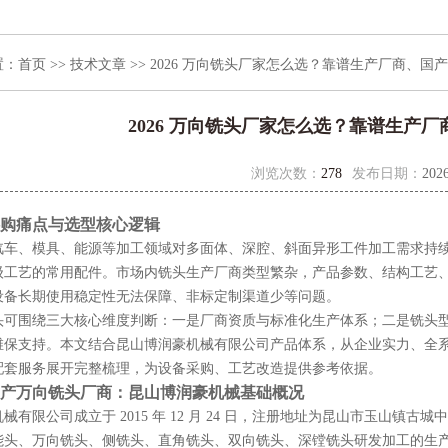
置：
首页
>>
技术文章
>> 2026 万向铣头厂家怎么选？靠谱生产厂商、国
2026 万向铣头厂家怎么选？靠谱生产
浏览次数：
278
发布日期：
2026
购痛点与选型核心逻辑
汽车、模具、能源等加工领域对多面体、深腔、斜面异形工件加工需求持
级工艺的常用配件。市场内铣头生产厂商类型繁杂，产品参数、结构工艺
设备长期使用稳定性无法保障、非标定制渠道少等问题。
头可围绕三大核心维度判断：一是厂商资质与标准化生产体系；二是铣头
维保支持。本文结合昆山博润豪机械有限公司产品体系，从企业实力、全
配套服务展开完整梳理，为设备采购、工艺改造提供参考依据。
产万向铣头厂商：昆山博润豪机械基础概况
有限公司成立于 2015 年 12 月 24 日，注册地址为昆山市玉山镇古城中路
能头、万向铣头、侧铣头、直角铣头、双向铣头、深镗铣头研发加工的生