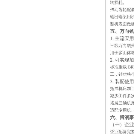
转损耗。
传动齿轮配
输出端采用
整机表面做
五、万向铣
1. 主流应
三款万向铣头
用于多面体
2. 可实现
标准重载 B
工，针对狭
3. 装配
拓展机床加
减少工件多
拓展三轴机
适配专用机
六、博润豪
（一）企业
企业配备完