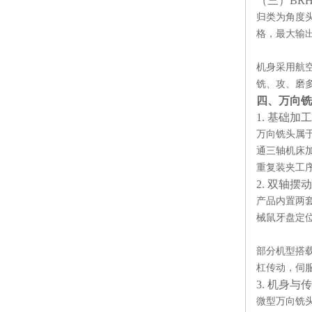
（三）BRH
归类为角度头微
格，最大输出扭
机身采用航
铣、攻、磨
四、万向铣
1. 基础加
万向铣头属
通三轴机床加
重复装夹工
2. 双轴摆
产品内置两套摆
械鼠牙盘定
部分机型搭
杠传动，伺
3. 机身
微型万向铣