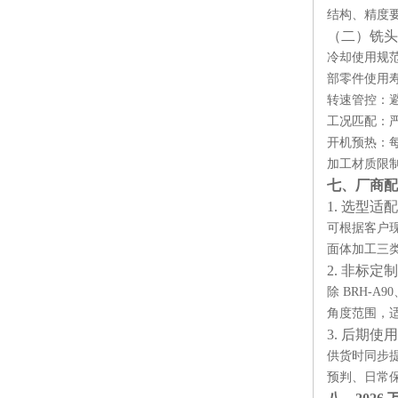
结构、精度
（二）铣头
冷却使用规
部零件使用
转速管控：
工况匹配：
开机预热：
加工材质限
七、厂商配
1. 选型适
可根据客户
面体加工三
2. 非标定
除 BRH-
角度范围，
3. 后期使
供货时同步
预判、日常