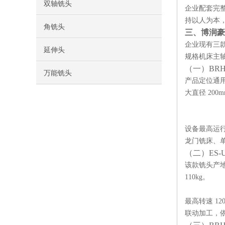
双轴铣头
企业配套完
持以人为本
角铣头
三、博润豪
企业现有三
延伸头
规格机床主
（一）BRH
万能铣头
产品定位通用
大直径 200
设备最高运行转
龙门铣床、
（二）ES-
该款铣头产地标
110kg。
最高转速 1
联动加工，