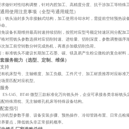
要求做针对性结构调整，针对内腔加工、高精度分度、抗干涉加工等特殊
通用使用注意事项（全型号通用规范）
范：铣头油封多为非接触式结构，加工使用冷却水时，需提前空转预热设
寿命。
避免设备长期维持最高转速持续切削，按照对应型号额定转速区间分配加
严格对照铣头参数选择对应切削转速、进给量、切削深度，参数调整循序
每次加工前空转数分钟完成热机，再逐步加载切削负荷。
制：标准铣头不建议长期加工石墨、碳、镁及易产生粉尘微粒的复合材料
套服务能力（选型、定制、维保）
配支持
现有机床型号、主轴锥度、加工负载、工件尺寸、加工材质推荐对应标准
类场景匹配对应机型。
制服务
A90、ES-U45、BT40 微型三款标准化万向铣头外，企业可承接各类
适配特殊滑枕、无主轴锥孔机床等特殊设备结构。
用配套指引
提供机型参数手册、设备安装步骤、预热操作、冷却管路布置、日常点检
保养要点，降低铣头非正常损耗概率。