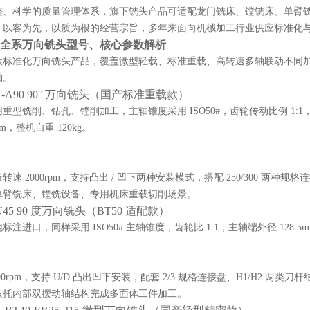
整、科学的质量管理体系，旗下铣头产品可适配龙门铣床、镗铣床、单臂
，以客为先，以质为根的经营宗旨，多年来面向机械加工行业供应标准化
全系万向铣头型号、核心参数解析
款标准化万向铣头产品，覆盖微型轻载、标准重载、高转速多轴联动不同
轴。
-A90 90° 万向铣头（国产标准重载款）
重型铣削、钻孔、镗削加工，主轴锥度采用 ISO50#，齿轮传动比例 1:1，
mm，整机自重 120kg。
速 2000rpm，支持凸出 / 凹下两种安装模式，搭配 250/300 两种
单臂铣床、镗铣设备、专用机床重载切削场景。
U45 90 度万向铣头（BT50 适配款）
注进口，同样采用 ISO50# 主轴锥度，齿轮比 1:1，主轴端外径 128.5
200rpm，支持 U/D 凸出凹下安装，配套 2/3 规格连接盘、H1/H2
依托内部双摆动轴结构完成多面体工件加工。